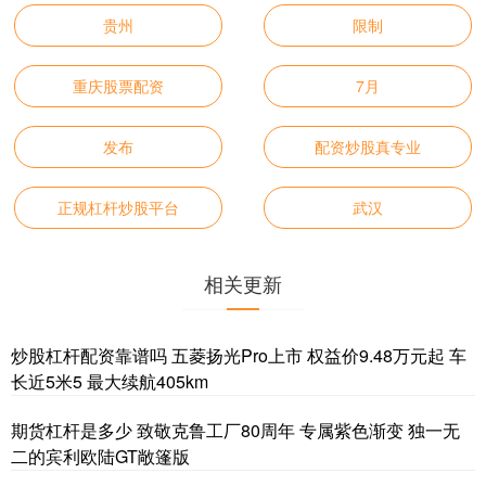
贵州
限制
重庆股票配资
7月
发布
配资炒股真专业
正规杠杆炒股平台
武汉
相关更新
炒股杠杆配资靠谱吗 五菱扬光Pro上市 权益价9.48万元起 车
长近5米5 最大续航405km
期货杠杆是多少 致敬克鲁工厂80周年 专属紫色渐变 独一无
二的宾利欧陆GT敞篷版