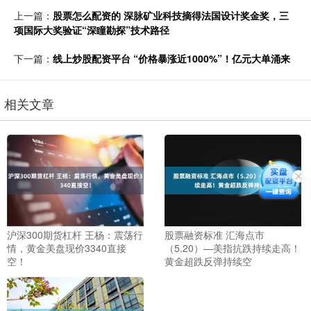
上一篇：
股票怎么配资的 深脉矿业科技摘得法国设计奖金奖，三
项国际大奖验证“深瞳勘探”技术路径
下一篇：
线上炒股配资平台 “价格暴涨近1000%”！亿元大单涌来
相关文章
沪深300期货杠杆 王杨：震荡行
股票融资标准 汇海点市
情，黄金美盘现价3340直接
（5.20）—美指抗跌持续走高！
空！
黄金超跌反弹持续空