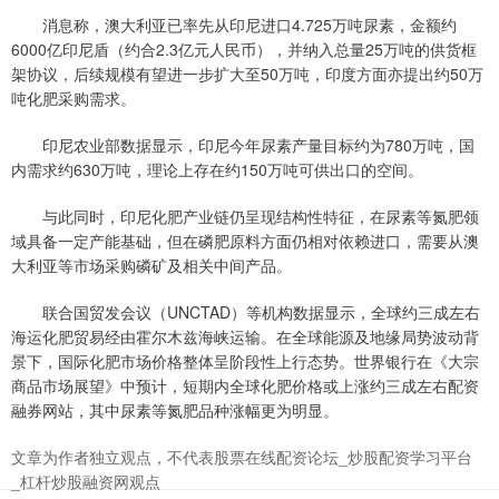
消息称，澳大利亚已率先从印尼进口4.725万吨尿素，金额约
6000亿印尼盾（约合2.3亿元人民币），并纳入总量25万吨的供货框
架协议，后续规模有望进一步扩大至50万吨，印度方面亦提出约50万
吨化肥采购需求。
印尼农业部数据显示，印尼今年尿素产量目标约为780万吨，国
内需求约630万吨，理论上存在约150万吨可供出口的空间。
与此同时，印尼化肥产业链仍呈现结构性特征，在尿素等氮肥领
域具备一定产能基础，但在磷肥原料方面仍相对依赖进口，需要从澳
大利亚等市场采购磷矿及相关中间产品。
联合国贸发会议（UNCTAD）等机构数据显示，全球约三成左右
海运化肥贸易经由霍尔木兹海峡运输。在全球能源及地缘局势波动背
景下，国际化肥市场价格整体呈阶段性上行态势。世界银行在《大宗
商品市场展望》中预计，短期内全球化肥价格或上涨约三成左右配资
融券网站，其中尿素等氮肥品种涨幅更为明显。
文章为作者独立观点，不代表股票在线配资论坛_炒股配资学习平台
_杠杆炒股融资网观点