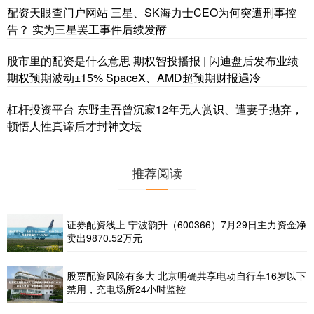
配资天眼查门户网站 三星、SK海力士CEO为何突遭刑事控
告？ 实为三星罢工事件后续发酵
股市里的配资是什么意思 期权智投播报 | 闪迪盘后发布业绩
期权预期波动±15% SpaceX、AMD超预期财报遇冷
杠杆投资平台 东野圭吾曾沉寂12年无人赏识、遭妻子抛弃，
顿悟人性真谛后才封神文坛
推荐阅读
证券配资线上 宁波韵升（600366）7月29日主力资金净
卖出9870.52万元
股票配资风险有多大 北京明确共享电动自行车16岁以下
禁用，充电场所24小时监控