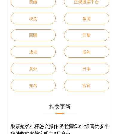
美丽
正规股票平台
现货
微博
回顾
巴黎
成功
后的
意外
日本
知名
官宣
相关更新
股票短线杠杆怎么操作 派拉蒙Q2业绩喜忧参半
华纳收购案敲定明年3月庭审