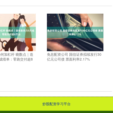
何加杠杆 晓数点｜造
免息配资公司 国信证券拟续发行30
成绩单：零跑交付超8
亿元公司债 票面利率2.17%
炒股配资学习平台