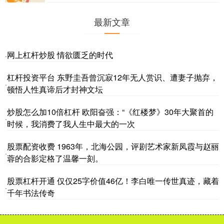
最新文章
网上杠杆炒股 情欲匮乏的时代
·
杠杆投资平台 东野圭吾曾沉寂12年无人赏识、遭妻子抛弃，
·
顿悟人性真谛后才封神文坛
炒股怎么加10倍杠杆 欧阳奋强：“《红楼梦》30年大聚首的
·
时候，我消费了我人生中最大的一次
股票配资收费 1963年，北海公园，评剧艺术家新凤霞与赵丽
·
蓉的合影定格了温馨一刻。
股票杠杆开通 仅仅25字价值46亿！李白唯一传世真迹，藏着
·
千年书法传奇