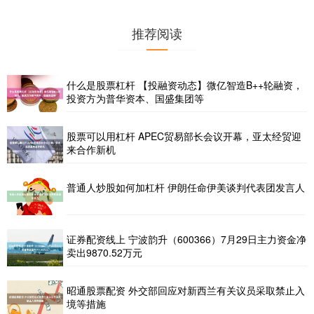
推荐阅读
什么是股票杠杆 【投融资动态】微亿智造B++轮融资，
投资方为普华资本、国盛集团等
股票可以用杠杆 APEC贸易部长会议开幕，亚太经贸迎
来合作新机
普通人炒股如何加杠杆 伊朗任命伊美谈判代表团发言人
证券配资线上 宁波韵升（600366）7月29日主力资金净
卖出9870.52万元
昭通股票配资 外交部回应对新西兰有关议员采取禁止入
境等措施