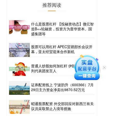
推荐阅读
什么是股票杠杆 【投融资动态】微亿智
造B++轮融资，投资方为普华资本、国
盛集团等
股票可以用杠杆 APEC贸易部长会议开
幕，亚太经贸迎来合作新机
普通人炒股如何加杠杆 伊朗任命伊美谈
判代表团发言人
证券配资线上 宁波韵升（600366）7月
29日主力资金净卖出9870.52万元
昭通股票配资 外交部回应对新西兰有关
议员采取禁止入境等措施