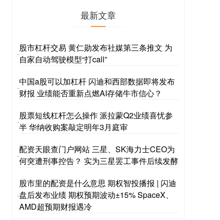
最新文章
股市杠杆交易 黄仁勋发布社媒第三条推文 为
·
自家自动驾驶模型“打call”
中国a股可以加杠杆 闪迪和西部数据即将发布
·
财报 业绩能否重新点燃AI存储牛市信心？
股票短线杠杆怎么操作 派拉蒙Q2业绩喜忧参
·
半 华纳收购案敲定明年3月庭审
配资天眼查门户网站 三星、SK海力士CEO为
·
何突遭刑事控告？ 实为三星罢工事件后续发酵
股市里的配资是什么意思 期权智投播报 | 闪迪
盘后发布业绩 期权预期波动±15% SpaceX、
·
AMD超预期财报遇冷