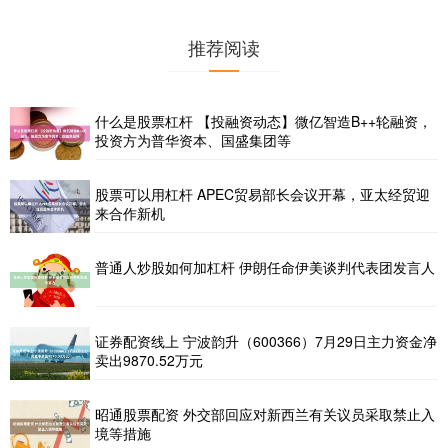
推荐阅读
什么是股票杠杆 【投融资动态】微亿智造B++轮融资，
投资方为普华资本、国盛集团等
股票可以用杠杆 APEC贸易部长会议开幕，亚太经贸迎
来合作新机
普通人炒股如何加杠杆 伊朗任命伊美谈判代表团发言人
证券配资线上 宁波韵升（600366）7月29日主力资金净
卖出9870.52万元
昭通股票配资 外交部回应对新西兰有关议员采取禁止入
境等措施