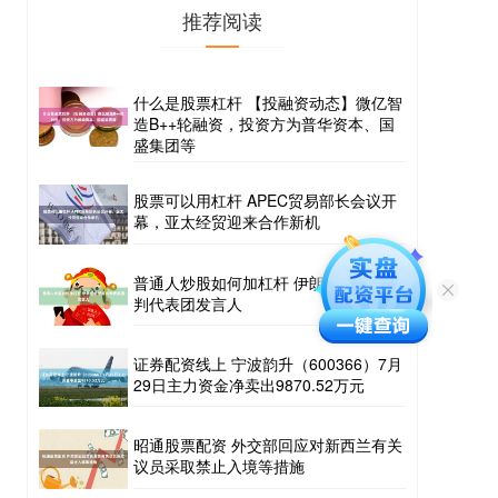
推荐阅读
什么是股票杠杆 【投融资动态】微亿智
造B++轮融资，投资方为普华资本、国
盛集团等
股票可以用杠杆 APEC贸易部长会议开
幕，亚太经贸迎来合作新机
普通人炒股如何加杠杆 伊朗任命伊美谈
判代表团发言人
证券配资线上 宁波韵升（600366）7月
29日主力资金净卖出9870.52万元
昭通股票配资 外交部回应对新西兰有关
议员采取禁止入境等措施