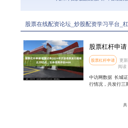
股票在线配资论坛_炒股配资学习平台_杠
更新：
股票杠杆申请
阅读
中访网数据 长城证
行情况，共发行三期
亿....
共