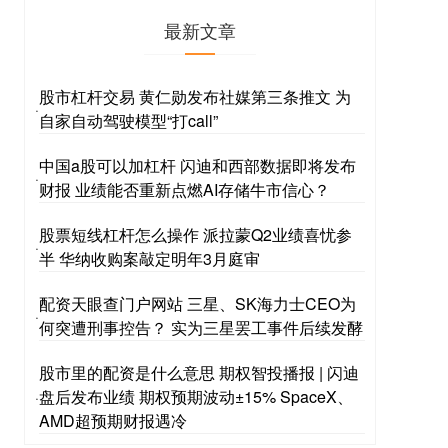
最新文章
股市杠杆交易 黄仁勋发布社媒第三条推文 为
·
自家自动驾驶模型“打call”
中国a股可以加杠杆 闪迪和西部数据即将发布
·
财报 业绩能否重新点燃AI存储牛市信心？
股票短线杠杆怎么操作 派拉蒙Q2业绩喜忧参
·
半 华纳收购案敲定明年3月庭审
配资天眼查门户网站 三星、SK海力士CEO为
·
何突遭刑事控告？ 实为三星罢工事件后续发酵
股市里的配资是什么意思 期权智投播报 | 闪迪
盘后发布业绩 期权预期波动±15% SpaceX、
·
AMD超预期财报遇冷