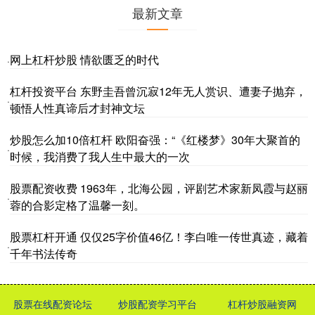
最新文章
网上杠杆炒股 情欲匮乏的时代
·
杠杆投资平台 东野圭吾曾沉寂12年无人赏识、遭妻子抛弃，
·
顿悟人性真谛后才封神文坛
炒股怎么加10倍杠杆 欧阳奋强：“《红楼梦》30年大聚首的
·
时候，我消费了我人生中最大的一次
股票配资收费 1963年，北海公园，评剧艺术家新凤霞与赵丽
·
蓉的合影定格了温馨一刻。
股票杠杆开通 仅仅25字价值46亿！李白唯一传世真迹，藏着
·
千年书法传奇
股票在线配资论坛
炒股配资学习平台
杠杆炒股融资网