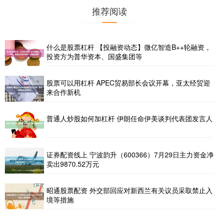
推荐阅读
什么是股票杠杆 【投融资动态】微亿智造B++轮融资，
投资方为普华资本、国盛集团等
股票可以用杠杆 APEC贸易部长会议开幕，亚太经贸迎
来合作新机
普通人炒股如何加杠杆 伊朗任命伊美谈判代表团发言人
证券配资线上 宁波韵升（600366）7月29日主力资金净
卖出9870.52万元
昭通股票配资 外交部回应对新西兰有关议员采取禁止入
境等措施