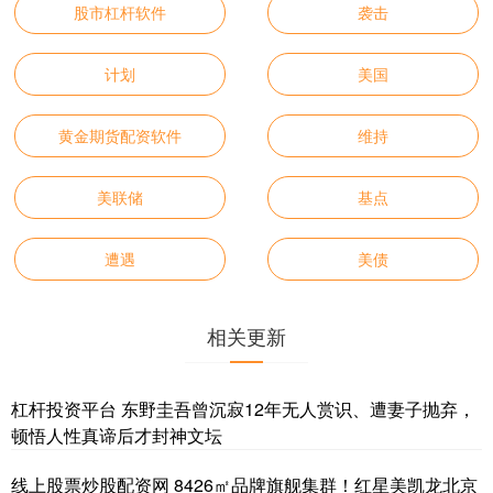
股市杠杆软件
袭击
计划
美国
黄金期货配资软件
维持
美联储
基点
遭遇
美债
相关更新
杠杆投资平台 东野圭吾曾沉寂12年无人赏识、遭妻子抛弃，
顿悟人性真谛后才封神文坛
线上股票炒股配资网 8426㎡品牌旗舰集群！红星美凯龙北京