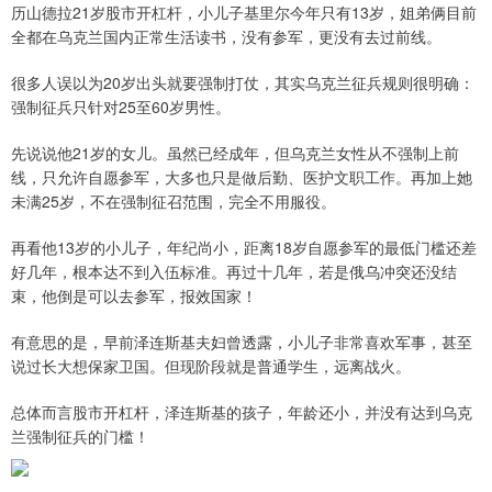
历山德拉21岁股市开杠杆，小儿子基里尔今年只有13岁，姐弟俩目前
全都在乌克兰国内正常生活读书，没有参军，更没有去过前线。
很多人误以为20岁出头就要强制打仗，其实乌克兰征兵规则很明确：
强制征兵只针对25至60岁男性。
先说说他21岁的女儿。虽然已经成年，但乌克兰女性从不强制上前
线，只允许自愿参军，大多也只是做后勤、医护文职工作。再加上她
未满25岁，不在强制征召范围，完全不用服役。
再看他13岁的小儿子，年纪尚小，距离18岁自愿参军的最低门槛还差
好几年，根本达不到入伍标准。再过十几年，若是俄乌冲突还没结
束，他倒是可以去参军，报效国家！
有意思的是，早前泽连斯基夫妇曾透露，小儿子非常喜欢军事，甚至
说过长大想保家卫国。但现阶段就是普通学生，远离战火。
总体而言股市开杠杆，泽连斯基的孩子，年龄还小，并没有达到乌克
兰强制征兵的门槛！