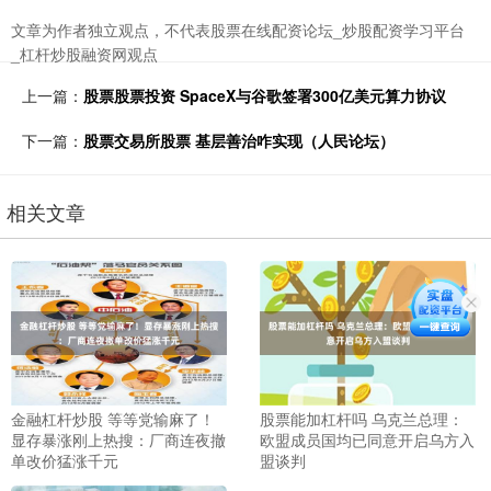
文章为作者独立观点，不代表股票在线配资论坛_炒股配资学习平台
_杠杆炒股融资网观点
上一篇：
股票股票投资 SpaceX与谷歌签署300亿美元算力协议
下一篇：
股票交易所股票 基层善治咋实现（人民论坛）
相关文章
金融杠杆炒股 等等党输麻了！
股票能加杠杆吗 乌克兰总理：
显存暴涨刚上热搜：厂商连夜撤
欧盟成员国均已同意开启乌方入
单改价猛涨千元
盟谈判