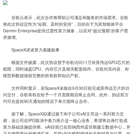
谷歌云表示，此次合作将帮助公司满足AI服务的市场需求。谷歌
将此次协议定性为“短期、及时的安排”，目的在于为其智能体平台
Gemini Enterprise提供过渡性算力储备，以应对“超出预期”的客户需
求激增。
SpaceX讲述算力基建叙事
根据文件披露，此次协议授予谷歌访问11万块英伟达GPU芯片的
权限，同时涵盖CPU、内存芯片及相关配套组件。谷歌对其内容、AI
模型和数据保留完整的所有权和知识产权。
文件同时显示，若SpaceX未能在9月30日前完成英伟达芯片的访
问交付，谷歌有权在给予一个月宽限期后终止合同。此外，协议双方
均可在提前90天通知的情况下单方面终止合作。
据了解，SpaceX拟通过旗下AI子公司xAI主导这一系列算力交
易，该公司在IPO路演中着力推介这一核心业务，希望将自身打造成
算力基础设施提供商。xAI目前已在田纳西州孟菲斯建立数据中心，并
正在密西西比州推进扩张。尽管xAI在模型领域处于相对落后位置，但