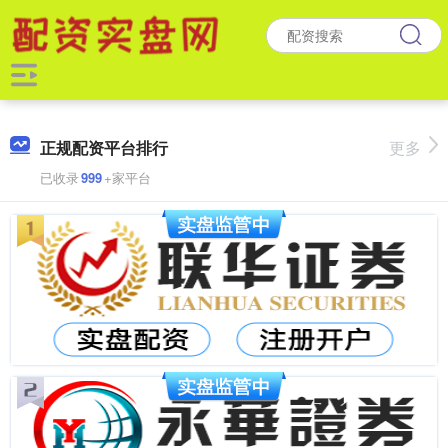
正规配资平台排行
更多
已收录
999
+家平台