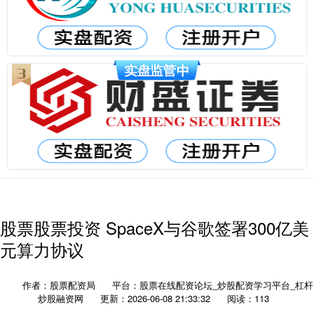
股票股票投资 SpaceX与谷歌签署300亿美
元算力协议
作者：股票配资局
平台：股票在线配资论坛_炒股配资学习平台_杠杆
炒股融资网
更新：2026-06-08 21:33:32
阅读：113