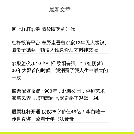
最新文章
网上杠杆炒股 情欲匮乏的时代
·
杠杆投资平台 东野圭吾曾沉寂12年无人赏识、
·
遭妻子抛弃，顿悟人性真谛后才封神文坛
炒股怎么加10倍杠杆 欧阳奋强：“《红楼梦》
30年大聚首的时候，我消费了我人生中最大的
·
一次
股票配资收费 1963年，北海公园，评剧艺术
·
家新凤霞与赵丽蓉的合影定格了温馨一刻。
股票杠杆开通 仅仅25字价值46亿！李白唯一
·
传世真迹，藏着千年书法传奇