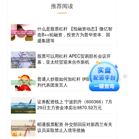
推荐阅读
什么是股票杠杆 【投融资动态】微亿智
造B++轮融资，投资方为普华资本、国
盛集团等
股票可以用杠杆 APEC贸易部长会议开
幕，亚太经贸迎来合作新机
普通人炒股如何加杠杆 伊朗任命伊美谈
判代表团发言人
证券配资线上 宁波韵升（600366）7月
29日主力资金净卖出9870.52万元
昭通股票配资 外交部回应对新西兰有关
议员采取禁止入境等措施