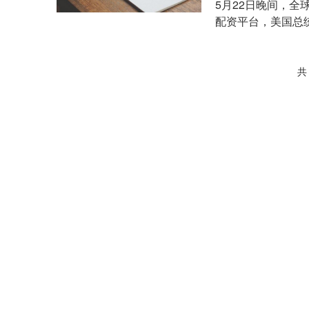
5月22日晚间，全
配资平台，美国总
将正式接棒鲍威....
共