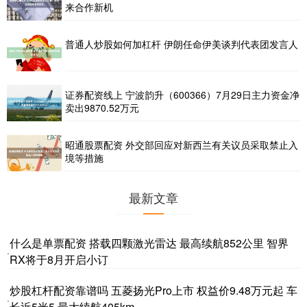
来合作新机
普通人炒股如何加杠杆 伊朗任命伊美谈判代表团发言人
证券配资线上 宁波韵升（600366）7月29日主力资金净
卖出9870.52万元
昭通股票配资 外交部回应对新西兰有关议员采取禁止入
境等措施
最新文章
什么是单票配资 搭载四颗激光雷达 最高续航852公里 智界
·
RX将于8月开启小订
炒股杠杆配资靠谱吗 五菱扬光Pro上市 权益价9.48万元起 车
·
长近5米5 最大续航405km