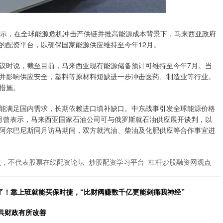
示，在全球能源危机冲击产供链并推高能源成本背景下，马来西亚政府
的配资平台，以确保国家能源供应维持至今年12月。
时说，截至目前，马来西亚现有能源储备预计可维持至今年7月。当
并影响供应安全，塑料等原材料短缺进一步冲击医药、制造业等行业。
措施。
满足国内需求，长期依赖进口填补缺口。中东战事引发全球能源价格
月曾表示，马来西亚国家石油公司可与俄罗斯就石油供应展开谈判，以
阿尔巴尼斯同月访马期间，双方就汽油、柴油及化肥供应等合作事宜进
，不代表股票在线配资论坛_炒股配资学习平台_杠杆炒股融资网观点
了！靠上班就能买保时捷，“比财阀赚数千亿更能刺痛我神经”
公共财政有所改善