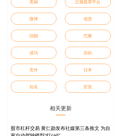
美丽
正规股票平台
微博
现货
回顾
巴黎
成功
后的
意外
日本
知名
官宣
相关更新
股市杠杆交易 黄仁勋发布社媒第三条推文 为自
家自动驾驶模型“打call”