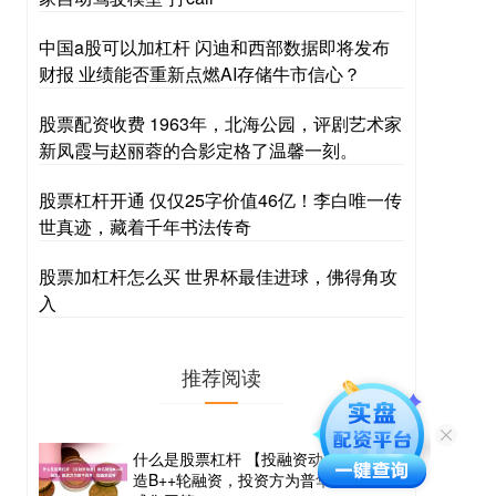
中国a股可以加杠杆 闪迪和西部数据即将发布
财报 业绩能否重新点燃AI存储牛市信心？
股票配资收费 1963年，北海公园，评剧艺术家
新凤霞与赵丽蓉的合影定格了温馨一刻。
股票杠杆开通 仅仅25字价值46亿！李白唯一传
世真迹，藏着千年书法传奇
股票加杠杆怎么买 世界杯最佳进球，佛得角攻
入
推荐阅读
什么是股票杠杆 【投融资动态】微亿智
造B++轮融资，投资方为普华资本、国